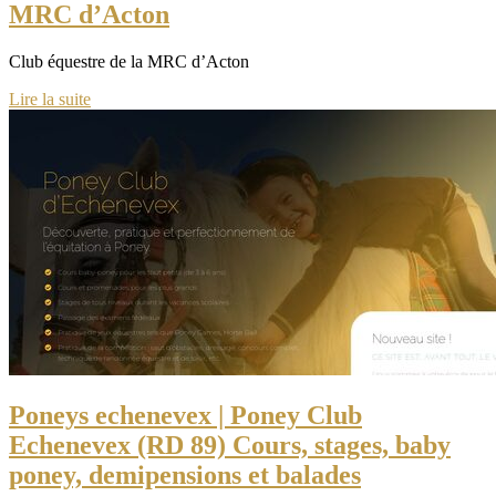
MRC d’Acton
Club équestre de la MRC d’Acton
Lire la suite
Poneys echenevex | Poney Club
Echenevex (RD 89) Cours, stages, baby
poney, demipensions et balades